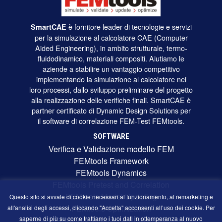
è fornitore leader di tecnologie e servizi
SmartCAE
per la simulazione al calcolatore CAE (Computer
Aided Engineering), in ambito strutturale, termo-
fluidodinamico, materiali compositi. Aiutiamo le
aziende a stabilire un vantaggio competitivo
implementando la simulazione al calcolatore nei
loro processi, dallo sviluppo preliminare del progetto
alla realizzazione delle verifiche finali. SmartCAE è
partner certificato di Dynamic Design Solutions per
il software di correlazione FEM-Test FEMtools.
SOFTWARE
Verifica e Validazione modello FEM
FEMtools Framework
FEMtools Dynamics
FEMtools Pretest and Correlation
FEMtools Model Updating
Questo sito si avvale di cookie necessari al funzionamento, al remarketing e
FEMtools Optimization
all'analisi degli accessi, cliccando "Accetta" acconsenti all’uso dei cookie. Per
saperne di più su come trattiamo i tuoi dati in ottemperanza al nuovo
FEMtools: Interfacce FEM e Test